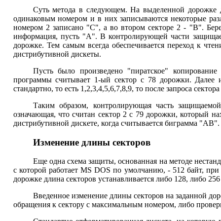
Суть метода в следующем. На выделенной дорожке д
одинаковым номером и в них записываются некоторые разли
номером 2 записано "C", а во втором секторе 2 - "B". Бер
информация, пусть "А". В контролирующей части защищаем
дорожке. Тем самым всегда обеспечивается переход к чте
дистрибутивной дискеты.
Пусть было произведено "пиратское" копирование
программы считывает 1-ый сектор с 78 дорожки. Далее и
стандартно, то есть 1,2,3,4,5,6,7,8,9, то после запроса сект
Таким образом, контролирующая часть защищаемой 
означающая, что считан сектор 2 с 79 дорожки, который н
дистрибутивной дискете, когда считывается биграмма "AB".
Изменение длины секторов
Еще одна схема защиты, основанная на методе нестанд
с которой работает MS DOS по умолчанию, - 512 байт, при
дорожке длина секторов устанавливается либо 128, либо 256 
Введенное изменение длины секторов на заданной до
обращения к сектору с максимальным номером, либо проверко