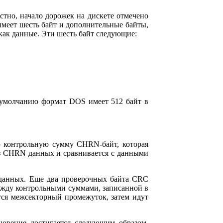
стно, начало дорожек на дискете отмечено
имеет шесть байт и дополнительные байты,
как данные. Эти шесть байт следующие:
 По умолчанию формат DOS имеет 512 байт в
ю контрольную сумму CHRN-байт, которая
 из CHRN данных и сравнивается с данными
 данных. Еще два проверочных байта CRC
ежду контрольными суммами, записанной в
тся межсекторный промежуток, затем идут
новение достигается следующим образом.