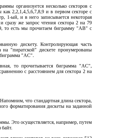
аммы организуется несколько секторов с
к 2,2,1,4,5,6,7,8,9 и в первом секторе с
ер, 1-ый, и в него записывается некоторая
 сразу же запрос чтения сектора 2 на 79
9, то есть мы прочитаем биграмму "AB" с
ванную дискету. Контролирующая часть
а на "пиратской" дискете пронумерованы
а биграмма "AC".
вная, то прочитывается биграмма "AC",
сравнению с расстоянием для сектора 2 на
Напомним, что стандартная длина сектора,
ьного форматирования дискеты на заданной
мы. Это осуществляется, например, путем
 байт.