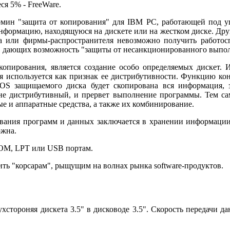
ся 5% - FreeWare.
рмин "защита от копирования" для IBM PC, работающей под 
информацию, находящуюся на дискете или на жестком диске. Дру
ка или фирмы-распространителя невозможно получить работос
тв, дающих возможность "защиты от несанкционированного выпо
пирования, является создание особо определяемых дискет. И
рая используется как признак ее дистрибутивности. Функцию ко
OS защищаемого диска будет скопирована вся информация,
 не дистрибутивный, и прервет выполнение программы. Тем с
е и аппаратные средства, а также их комбинирование.
ования программ и данных заключается в хранении информаци
ожна.
COM, LPT или USB портам.
ить "корсарам", рыщущим на волнах рынка software-продуктов.
ухстороняя дискета 3.5" в дисководе 3.5". Скорость передачи 