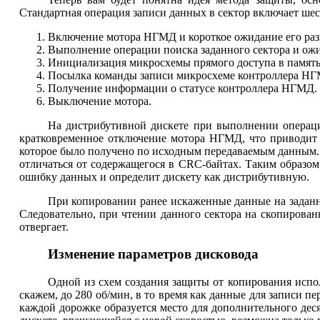
Стандартная операция записи данных в сектор включает шес
Включение мотора НГМД и короткое ожидание его р
Выполнение операции поиска заданного сектора и ож
Инициализация микросхемы прямого доступа в память
Посылка команды записи микросхеме контроллера НГ
Получение информации о статусе контроллера НГМД.
Выключение мотора.
На дистрибутивной дискете при выполнении операци
кратковременное отключение мотора НГМД, что приводит 
которое было получено по исходным передаваемым данным. Т
отличаться от содержащегося в CRC-байтах. Таким образо
ошибку данных и определит дискету как дистрибутивную.
При копировании ранее искаженные данные на заданн
Следовательно, при чтении данного сектора на скопирова
отвергает.
Изменение параметров дисковода
Одной из схем создания защиты от копирования исполь
скажем, до 280 об/мин, в то время как данные для записи п
каждой дорожке образуется место для дополнительного деся