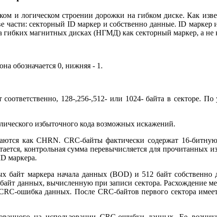
ском и логическом строении дорожки на гибком диске. Как изве
е части: секторный ID маркер и собственно данные. ID маркер 
а гибких магнитных дисках (НГМД) как секторный маркер, а не 
на обозначается 0, нижняя - 1.
ют соответственно, 128-,256-,512- или 1024- байта в секторе.
клического избыточного кода возможных искажений.
ачаются как CHRN. CRC-байты фактически содержат 16-битну
 читается, контрольная сумма перевычисляется для прочитанных
D маркера.
х байт маркера начала данных (BOD) и 512 байт собственно
 байт данных, вычисленную при записи сектора. Расхождение м
 CRC-ошибка данных. После CRC-байтов первого сектора имее
нованного на использовании CRC-ошибки данных. Ее возник