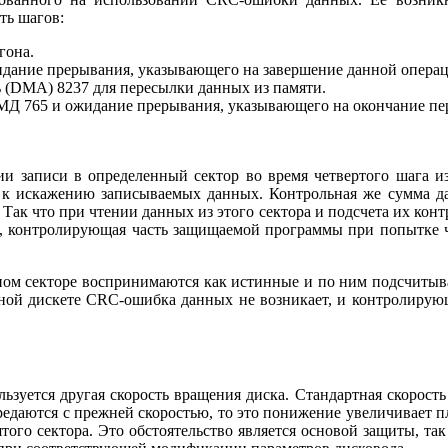
ть шагов:
азгона.
идание прерывания, указывающего на завершение данной операц
 (DMA) 8237 для пересылки данных из памяти.
МД 765 и ожидание прерывания, указывающего на окончание пе
и записи в определенный сектор во время четвертого шага 
к искажению записываемых данных. Контрольная же сумма да
ак что при чтении данных из этого сектора и подсчета их конт
м, контролирующая часть защищаемой программы при попытке 
ом секторе воспринимаются как истинные и по ним подсчитыва
нной дискете CRC-ошибка данных не возникает, и контролиру
зуется другая скорость вращения диска. Стандартная скорость 
ередаются с прежней скоростью, то это понижение увеличивает п
того сектора. Это обстоятельство является основой защиты, та