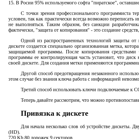
15. В Росии 95% используемого софта "пиратское", оставшие
С точки зрения профессионального программиста те
условен, так как практически всегда возможно переписать 
не выполняться. Таким образом, без санкции разработчи
фактически, "защита от копирования" - это создание средс
Одной из распространенных технологий защиты от ко
дискете создается специально организованная метка, кото
защищаемой программы. После копирования средствами 
программы ее контролирующая часть установит, что диск
своей дискете. Для создания метки применяются программны
Другой способ предотвращения незаконного использ
этом случае без знания ключа работа с информацией невозм
Третий способ использовать ключи подключаемые к 
Теперь давайте рассмотрим, что можно противопостав
Привязка к дискете
Для начала несколько слов об устройстве дискеты. Дв
(HD).
720 Kb 80 дорожек 9 секторов