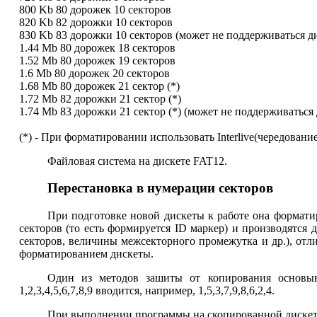
800 Kb 80 дорожек 10 секторов
820 Kb 82 дорожки 10 секторов
830 Kb 83 дорожки 10 секторов (может не поддерживаться д
1.44 Mb 80 дорожек 18 секторов
1.52 Mb 80 дорожек 19 секторов
1.6 Mb 80 дорожек 20 секторов
1.68 Mb 80 дорожек 21 сектор (*)
1.72 Mb 82 дорожки 21 сектор (*)
1.74 Mb 83 дорожки 21 сектор (*) (может не поддерживаться
(*) - При форматировании использовать Interlive(чередование
Файловая система на дискете FAT12.
Перестановка в нумерации секторов
При подготовке новой дискеты к работе она форматиру
секторов (то есть формируется ID маркер) и производятся
секторов, величины межсекторного промежутка и др.), от
форматированием дискеты.
Один из методов зашиты от копирования основыва
1,2,3,4,5,6,7,8,9 вводится, например, 1,5,3,7,9,8,6,2,4.
При выполнении программы на скопированной дискете 