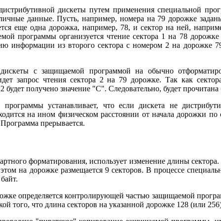
истрибутивной дискеты путем применения специальной прогр
чные данные. Пусть, например, номера на 79 дорожке заданы ка
ется еще одна дорожка, например, 78, и сектор на ней, наприм
ой программы организуется чтение сектора 1 на 78 дорожке и
нию информации из второго сектора с номером 2 на дорожке 7
 дискеты с защищаемой программой на обычно отформатиро
дет запрос чтения сектора 2 на 79 дорожке. Так как сектор
ора 2 будет получено значение "C". Следовательно, будет прочитан
программы устанавливает, что если дискета не дистрибути
аходится на ином физическом расстоянии от начала дорожки по 
 Программа прерывается.
артного форматирования, использует изменение длины сектора. 
 этом на дорожке размещается 9 секторов. В процессе специал
байт.
рожке определяется контролирующей частью защищаемой програм
й того, что длина секторов на указанной дорожке 128 (или 256)