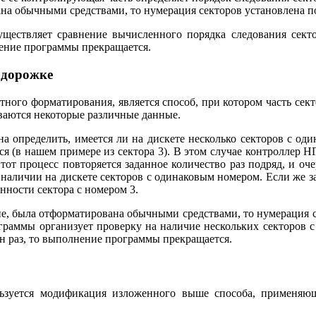
на обычными средствами, то нумерация секторов установлена п
ществляет сравнение вычисленного порядка следования сект
нение программы прекращается.
 дорожке
тного форматирования, является способ, при котором часть сек
сываются некоторые различные данные.
определить, имеется ли на дискете несколько секторов с оди
тся (в нашем примере из сектора 3). В этом случае контроллер
тот процесс повторяется заданное количество раз подряд, и о
 наличии на дискете секторов с одинаковым номером. Если же з
нности сектора с номером 3.
ие, была отформатирована обычными средствами, то нумерация с
раммы организует проверку на наличие нескольких секторов 
ин раз, то выполнение программы прекращается.
ьзуется модификация изложенного выше способа, применяющ