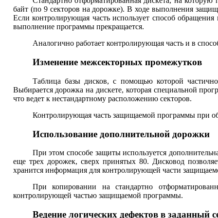
Стандартно отформатированная дискета, на которую 
байт (по 9 секторов на дорожке). В ходе выполнения защи
Если контролирующая часть использует способ обращения к
выполнение программы прекращается.
Аналогично работает контролирующая часть и в способе
Изменение межсекторных промежутков
Таблица базы дисков, с помощью которой частично
Выбирается дорожка на дискете, которая специальной прог
что ведет к нестандартному расположению секторов.
Контролирующая часть защищаемой программы при обра
Использование дополнительной дорожки
При этом способе защиты используется дополнительная
еще трех дорожек, сверх принятых 80. Дисковод позволя
хранится информация для контролирующей части защищаем
При копировании на стандартно отформатированн
контролирующей частью защищаемой программы.
Ведение логических дефектов в заданный с