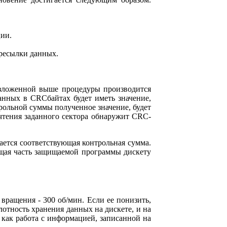
ии.
ресылки данных.
изложенной выше процедуры производится
нных в CRCбайтах будет иметь значение,
рольной суммы полученное значение, будет
чтения заданного сектора обнаружит CRC-
ется соответствующая контрольная сумма.
ющая часть защищаемой программы дискету
вращения - 300 об/мин. Если ее понизить,
лотность хранения данных на дискете, и на
к как работа с информацией, записанной на