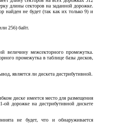
еет длину секторов на всех дорожках 512
ерку длины секторов на заданной дорожке.
 найден не будет (так как их только 9) и
ли 256) байт.
ий величину межсекторного промежутка.
орного промежутка в таблице базы дисков,
од, является ли дискета дистрибутивной.
ибком диске имеется место для размещения
81-ой дорожке на дистрибутивной дискете
инята не будет, что и обнаруживается