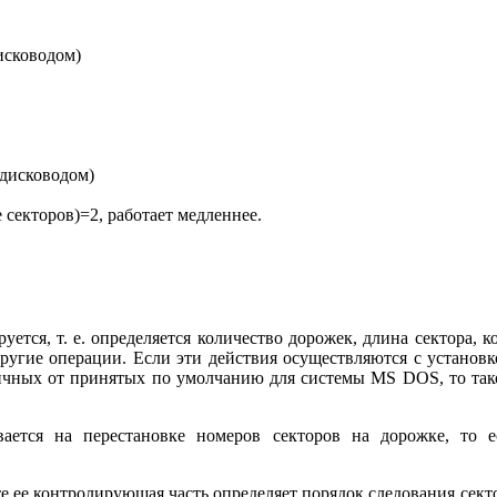
исководом)
 дисководом)
 секторов)=2, работает медленнее.
ется, т. е. определяется количество дорожек, длина сектора, 
 другие операции. Если эти действия осуществляются с установ
личных от принятых по умолчанию для системы MS DOS, то так
ется на перестановке номеров секторов на дорожке, то е
ее контролирующая часть определяет порядок следования сектор