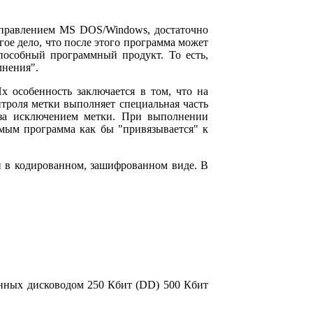
управлением MS DOS/Windows, достаточно
гое дело, что после этого программа может
пособный программный продукт. То есть,
лнения".
х особенность заключается в том, что на
нтроля метки выполняет специальная часть
 за исключением метки. При выполнении
амым программа как бы "привязывается" к
и в кодированном, зашифрованном виде. В
данных дисководом 250 Кбит (DD) 500 Кбит