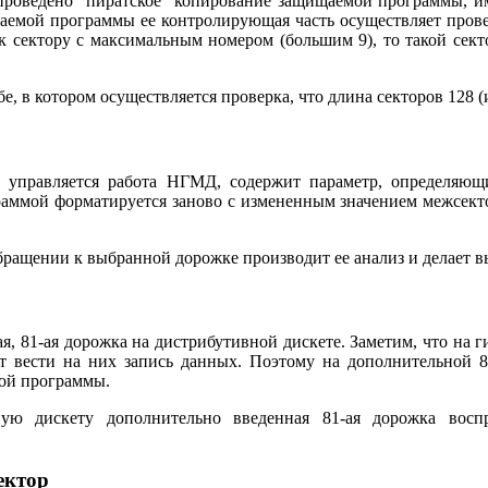
проведено "пиратское" копирование защищаемой программы, им
щаемой программы ее контролирующая часть осуществляет пров
 сектору с максимальным номером (большим 9), то такой сектор
, в котором осуществляется проверка, что длина секторов 128 (и
 управляется работа НГМД, содержит параметр, определяющ
раммой форматируется заново с измененным значением межсект
щении к выбранной дорожке производит ее анализ и делает выв
, 81-ая дорожка на дистрибутивной дискете. Заметим, что на г
ет вести на них запись данных. Поэтому на дополнительной 
ой программы.
ую дискету дополнительно введенная 81-ая дорожка воспр
ектор