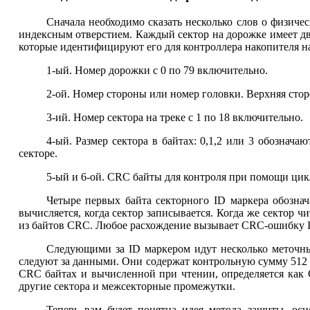
Сначала необходимо сказать несколько слов о физиче
индексным отверстием. Каждый сектор на дорожке имеет дв
которые идентифицируют его для контроллера накопителя н
1-ый. Номер дорожки с 0 по 79 включительно.
2-ой. Номер стороны или номер головки. Верхняя сторо
3-ий. Номер сектора на треке с 1 по 18 включительно.
4-ый. Размер сектора в байтах: 0,1,2 или 3 обознача
секторе.
5-ый и 6-ой. CRC байты для контроля при помощи ци
Четыре первых байта секторного ID маркера обозн
вычисляется, когда сектор записывается. Когда же сектор
из байтов CRC. Любое расхождение вызывает CRC-ошибку I
Следующими за ID маркером идут несколько меточны
следуют за данными. Они содержат контрольную сумму 512
CRC байтах и вычисленной при чтении, определяется как
другие сектора и межсекторные промежутки.
Теперь вам будет понятна идея метода защиты, ос