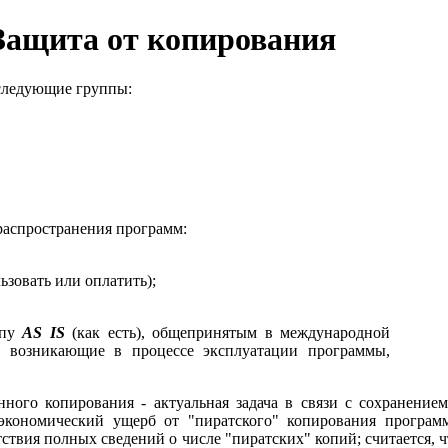
Защита от копирования
следующие группы:
аспространения программ:
ьзовать или оплатить);
ипу
AS IS
(как есть), общепринятым в международной
ы, возникающие в процессе эксплуатации программы,
ного копирования - актуальная задача в связи с сохранение
 экономический ущерб от "пиратского" копирования програм
ствия полных сведений о числе "пиратских" копий; считается, ч