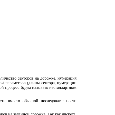
количество секторов на дорожке, нумерация
кой параметров (длины сектора, нумерации
ой процесс будем называть нестандартным
сть вместо обычной последовательности
ов на заданной дорожке. Так как дискета,